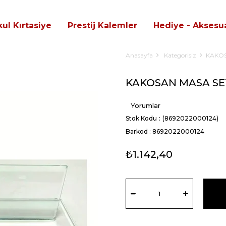
ul Kırtasiye
Prestij Kalemler
Hediye - Aksesua
Anasayfa
Kategorisiz
KAKOS
KAKOSAN MASA SE
Yorumlar
Stok Kodu
(8692022000124)
Barkod
:
8692022000124
₺1.142,40