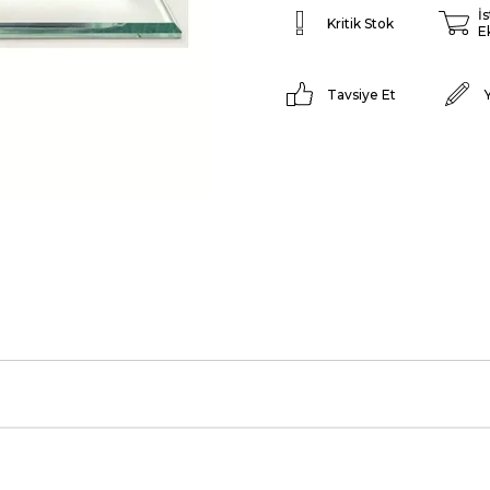
İ
Kritik Stok
E
Tavsiye Et