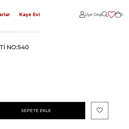
rlar
Kaşe Evi
Üye Girişi
0
AN MASA SETİ NO:540
Tİ NO:540