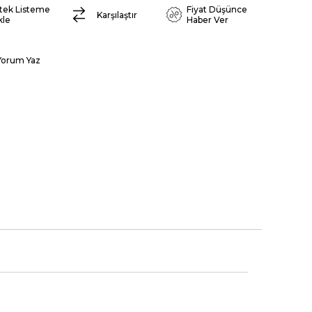
stek Listeme
Fiyat Düşünce
Karşılaştır
kle
Haber Ver
Yorum Yaz