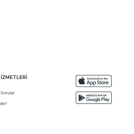
HİZMETLERİ
 Sorular
de?