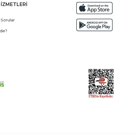
HİZMETLERİ
 Sorular
de?