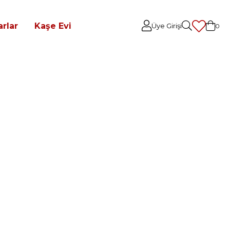
rlar
Kaşe Evi
Üye Girişi
0