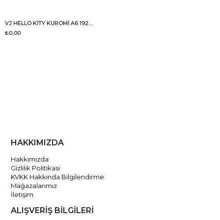
VJ HELLO KİTY KUROMİ A6 192YP.KİLİTLİ GÜNLÜK
₺0,00
HAKKIMIZDA
Hakkımızda
Gizlilik Politikası
KVKK Hakkında Bilgilendirme
Mağazalarımız
İletişim
ALIŞVERİŞ BİLGİLERİ