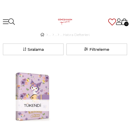
0
Hatıra Defterleri
Sıralama
Filtreleme
TÜKENDI