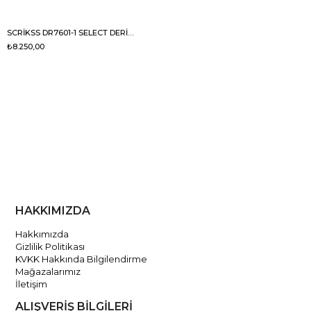
SCRİKSS DR7601-1 SELECT DERİ EVRAK ÇANTASI SİYAH
₺8.250,00
HAKKIMIZDA
Hakkımızda
Gizlilik Politikası
KVKK Hakkında Bilgilendirme
Mağazalarımız
İletişim
ALIŞVERİŞ BİLGİLERİ