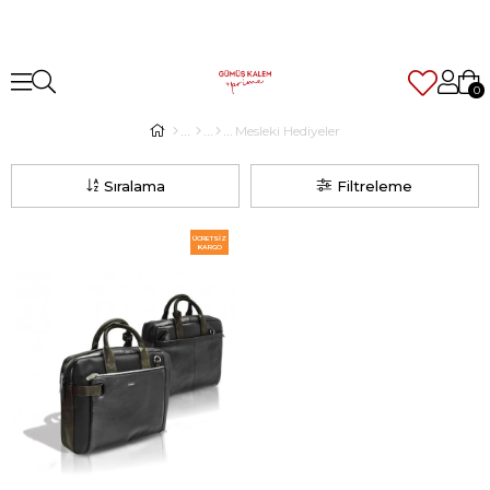
0
Mesleki Hediyeler
Sıralama
Filtreleme
ÜCRETSIZ
KARGO