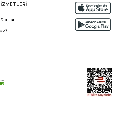
HİZMETLERİ
 Sorular
de?