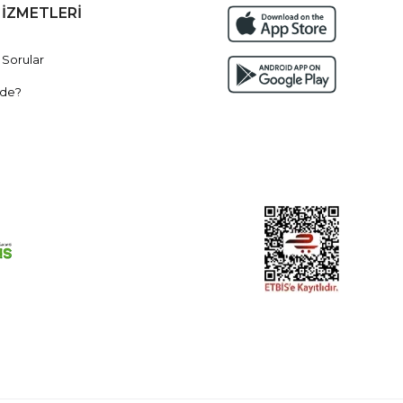
HİZMETLERİ
 Sorular
de?