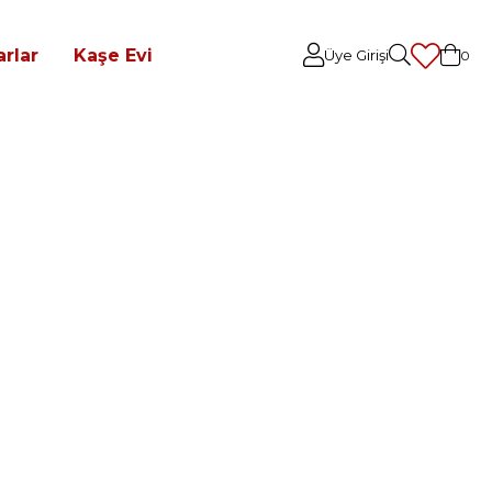
rlar
Kaşe Evi
Üye Girişi
0