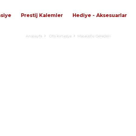
asiye
Prestij Kalemler
Hediye - Aksesuarlar
Anasayfa
Ofis Kırtasiye
Masaüstü Gereçleri