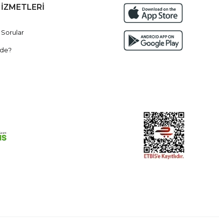
HİZMETLERİ
 Sorular
de?