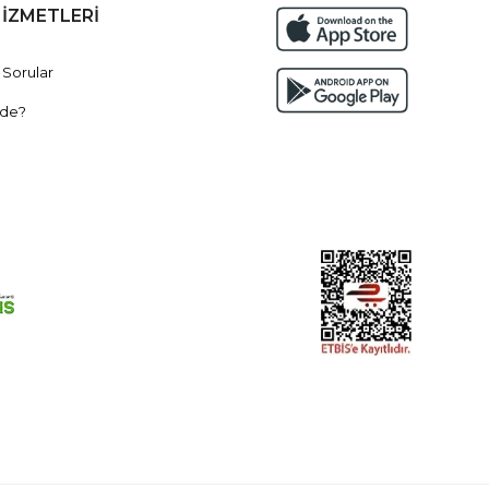
HİZMETLERİ
 Sorular
de?